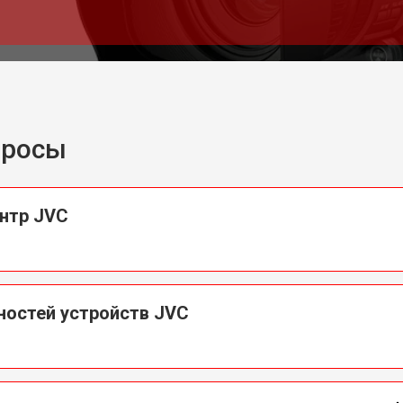
просы
нтр JVC
ностей устройств JVC