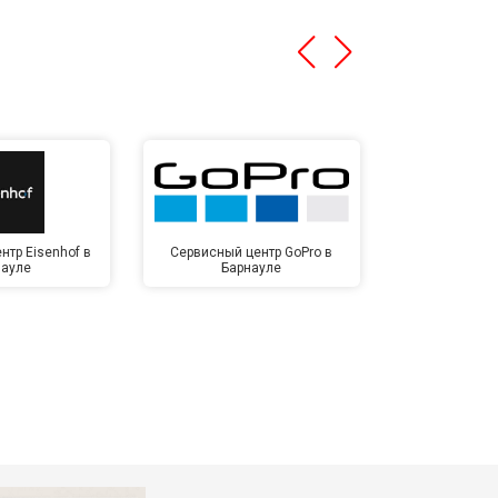
нтр Eisenhof в
Сервисный центр GoPro в
Сервисный ц
науле
Барнауле
Бар