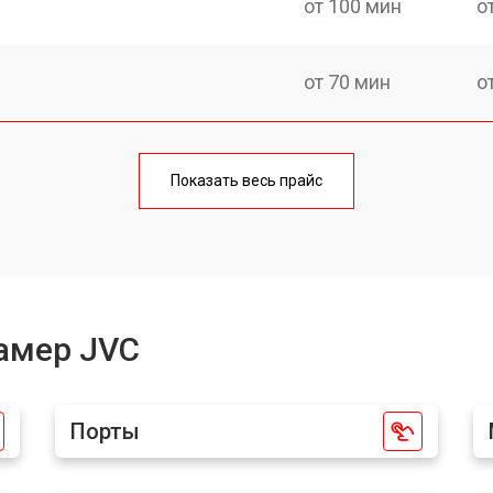
от 100 мин
о
от 70 мин
о
от 70 мин
о
Показать весь прайс
от 60 мин
о
амер JVC
Порты