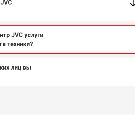
 JVC
нтр JVC услуги
та техники?
ких лиц вы
?