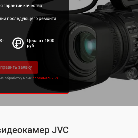
я гарантии качества
овии последующего ремонта
3-
Цена от 1800
руб
править заявку
 на обработку моих
персональных
 видеокамер JVC