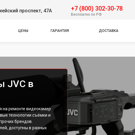
+7 (800) 302-30-78
ейский проспект, 47А
Бесплатно по РФ
ЦЕНЫ
ГАРАНТИЯ
ДОСТАВКА
ы JVC в
я на ремонте видеокамер
овые технологии съёмки и
прочих брендов.
ей, доступны в разных