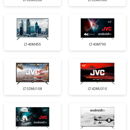
LT-32MU208
LT-32MU380
LT-40M455
LT-43M790
LT-32MU108
LT-42MU310