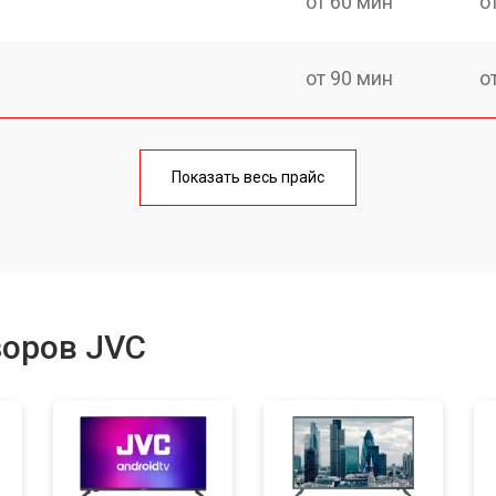
от 60 мин
о
от 90 мин
о
от 70 мин
о
Показать весь прайс
от 80 мин
о
от 50 мин
о
зоров JVC
от 80 мин
о
от 70 мин
о