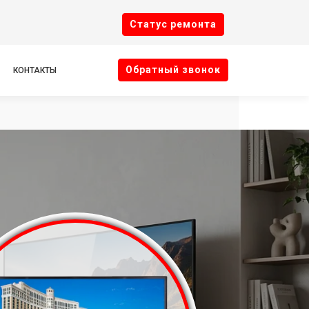
Cтатус ремонта
Oбратный звонок
КОНТАКТЫ