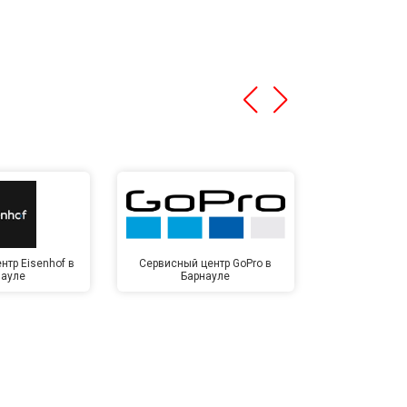
нтр Eisenhof в
Сервисный центр GoPro в
Сервисный ц
науле
Барнауле
Бар