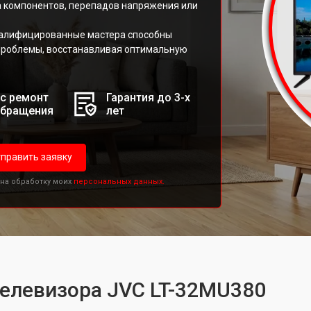
а компонентов, перепадов напряжения или
валифицированные мастера способны
 проблемы, восстанавливая оптимальную
с ремонт
Гарантия до 3-х
обращения
лет
править заявку
 на обработку моих
персональных данных.
телевизора JVC LT-32MU380