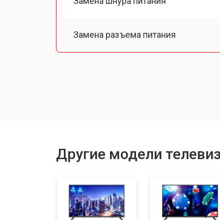
Замена шнура питания
Замена разъема питания
Замена шлейфа матрицы
Замена аудиоразъема
Замена USB порта
Другие модели телеви
Замена HDMI порта
Замена модуля Wi-Fi