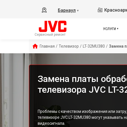
Красноарм
Барнаул
▼
УСЛУГИ
Сервисный ремонт
Главная
/
Телевизор
/
LT-32MU380
/
Замена п
Замена платы обраб
телевизора JVC LT-
Проблемы с качеством изображения или затру
телевизоре JVC LT-32MU380 могут указывать 
видеосигнала.