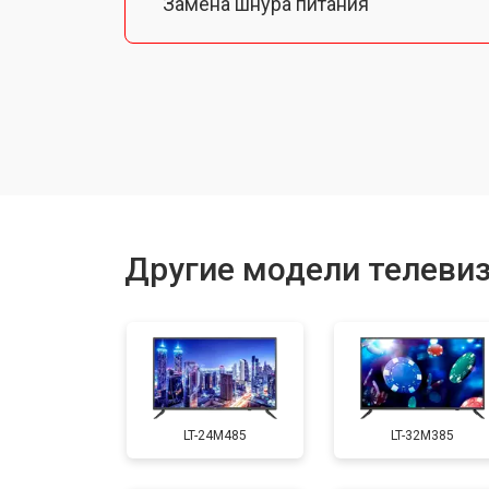
Замена шнура питания
Замена разъема питания
Замена шлейфа матрицы
Замена аудиоразъема
Другие модели телеви
Замена USB порта
Замена HDMI порта
LT-24M485
LT-32M385
Замена модуля Wi-Fi