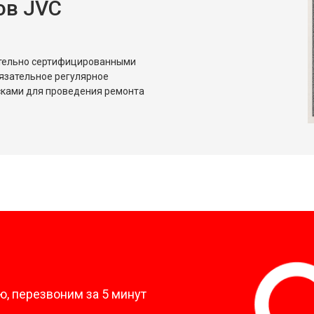
ов JVC
ительно сертифицированными
язательное регулярное
сками для проведения ремонта
?
, перезвоним за 5 минут