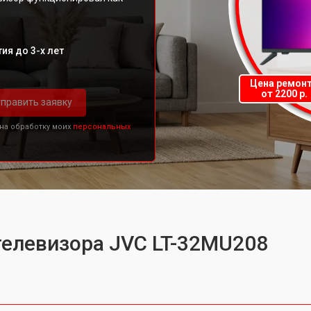
ия до 3-х лет
Цена ремон
от 2200 р.
править заявку
 на обработку моих
персональных
телевизора JVC LT-32MU208