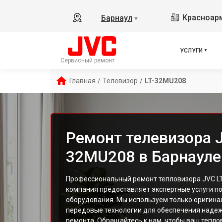
Красноарм
Барнаул
▼
УСЛУГИ
Сервисный ремонт
Главная
/
Телевизор
/
LT-32MU208
Ремонт телевизора J
32MU208 в Барнауле
Профессиональный ремонт тепловизора JVC LT
компания предоставляет экспертные услуги п
оборудования. Мы используем только оригина
передовые технологии для обеспечения надеж
ремонта. Обращайтесь к нам, чтобы ваш тепл