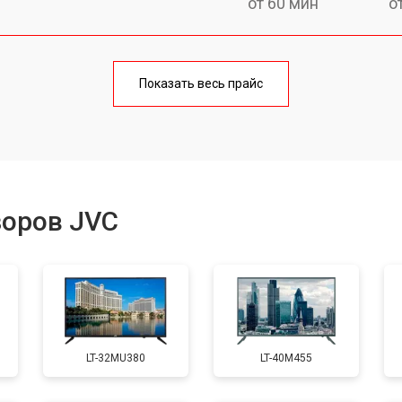
от 60 мин
о
от 90 мин
о
Показать весь прайс
от 70 мин
о
от 80 мин
о
зоров JVC
от 50 мин
о
от 80 мин
о
LT-32MU380
LT-40M455
от 70 мин
о