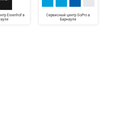
нтр Eisenhof в
Сервисный центр GoPro в
Сервисный ц
науле
Барнауле
Бар