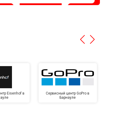
нтр Eisenhof в
Сервисный центр GoPro в
Сервисный ц
науле
Барнауле
Бар