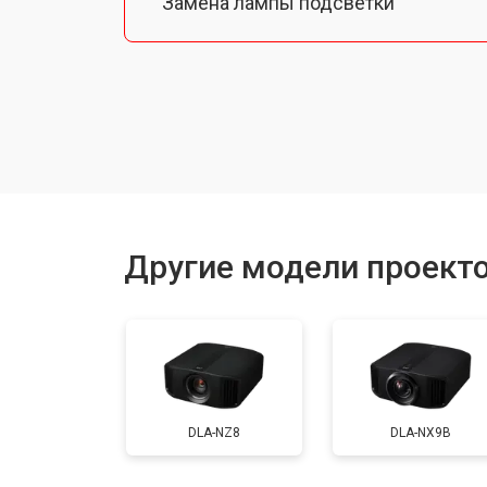
Замена лампы подсветки
Ремонт блока управления
Прошивка
Ремонт системы охлаждения
Другие модели проект
Ремонт блока питания
Замена блока розжига
DLA-NZ8
DLA-NX9B