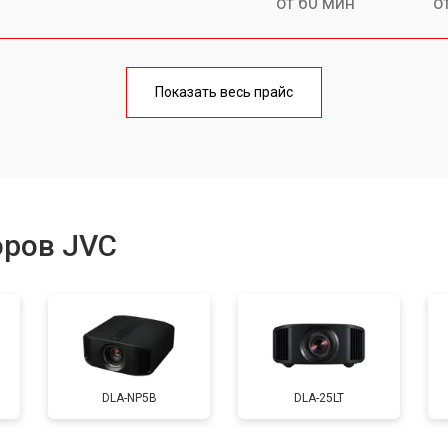
от 60 мин
о
от 50 мин
о
Показать весь прайс
от 60 мин
о
от 50 мин
о
оров JVC
от 70 мин
о
от 50 мин
о
DLA-NP5B
DLA-25LT